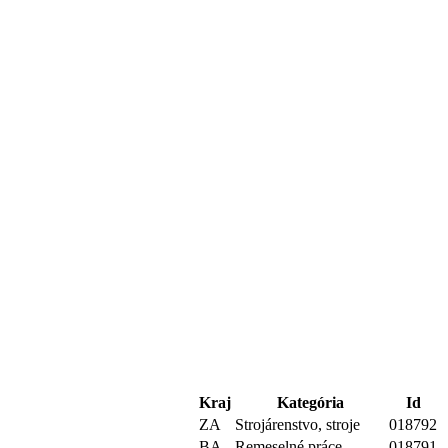
Kraj
Kategória
Id
ZA
Strojárenstvo, stroje
018792
BA
Remeselné práce
018791