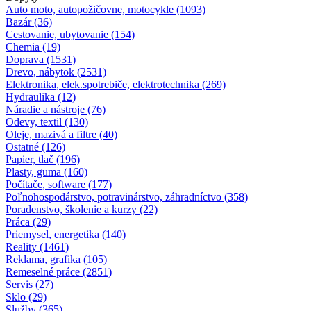
Auto moto, autopožičovne, motocykle (1093)
Bazár (36)
Cestovanie, ubytovanie (154)
Chemia (19)
Doprava (1531)
Drevo, nábytok (2531)
Elektronika, elek.spotrebiče, elektrotechnika (269)
Hydraulika (12)
Náradie a nástroje (76)
Odevy, textil (130)
Oleje, mazivá a filtre (40)
Ostatné (126)
Papier, tlač (196)
Plasty, guma (160)
Počítače, software (177)
Poľnohospodárstvo, potravinárstvo, záhradníctvo (358)
Poradenstvo, školenie a kurzy (22)
Práca (29)
Priemysel, energetika (140)
Reality (1461)
Reklama, grafika (105)
Remeselné práce (2851)
Servis (27)
Sklo (29)
Služby (365)