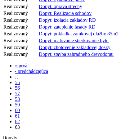
Realizovaný
Dopyt: oprava strechy
Realizovaný
Dopyt: Realizacia schodov
Realizovaný
Dopyt: izolacia zakladov RD
Realizovaný
Dopyt: zateplenie fasady RD
Realizovaný
Dopyt: pokladka zámkovej dlažby 85m2
Realizovaný
Dopyt: malovanie stierkovanie bytu
Realizovaný
Dopyt: zhotovenie zakladovej dosky
Realizovaný
Dopyt: stavba zahradneho drevodomu
« prvá
‹ predchádzajúca
…
55
56
57
58
59
60
61
62
63
Dopyty