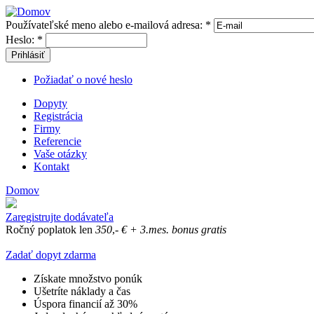
Používateľské meno alebo e-mailová adresa:
*
Heslo:
*
Prihlásiť
Požiadať o nové heslo
Dopyty
Registrácia
Firmy
Referencie
Vaše otázky
Kontakt
Domov
Zaregistrujte dodávateľa
Ročný poplatok len
350
,-
€
+ 3.mes. bonus gratis
Zadať dopyt zdarma
Získate množstvo ponúk
Ušetríte náklady a čas
Úspora financií až 30%