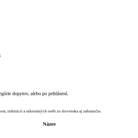
s
egórie dopytov, alebo po prihlásení.
em, inštitúcií a súkromných osôb zo slovenska aj zahraničia.
Názov