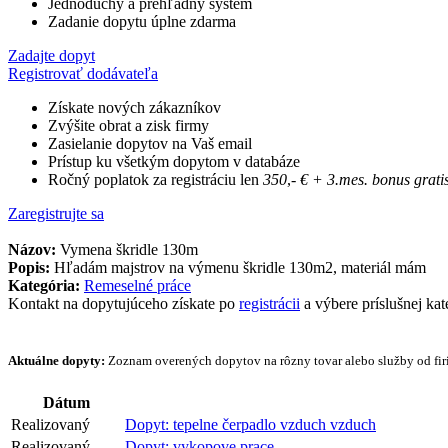
Jednoduchý a prehľadný systém
Zadanie dopytu úplne zdarma
Zadajte dopyt
Registrovať dodávateľa
Získate nových zákazníkov
Zvýšite obrat a zisk firmy
Zasielanie dopytov na Vaš email
Prístup ku všetkým dopytom v databáze
Ročný poplatok za registráciu len
350
,-
€
+ 3.mes. bonus grati
Zaregistrujte sa
Názov:
Vymena škridle 130m
Popis:
Hľadám majstrov na výmenu škridle 130m2, materiál mám
Kategória:
Remeselné práce
Kontakt na dopytujúceho získate po
registrácii
a výbere príslušnej kat
Aktuálne dopyty:
Zoznam overených dopytov na rôzny tovar alebo služby od firi
Dátum
Realizovaný
Dopyt: tepelne čerpadlo vzduch vzduch
Realizovaný
Dopyt: vykopove prace