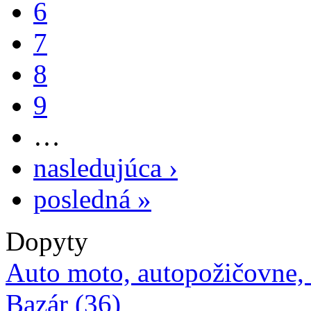
6
7
8
9
…
nasledujúca ›
posledná »
Dopyty
Auto moto, autopožičovne,
Bazár (36)