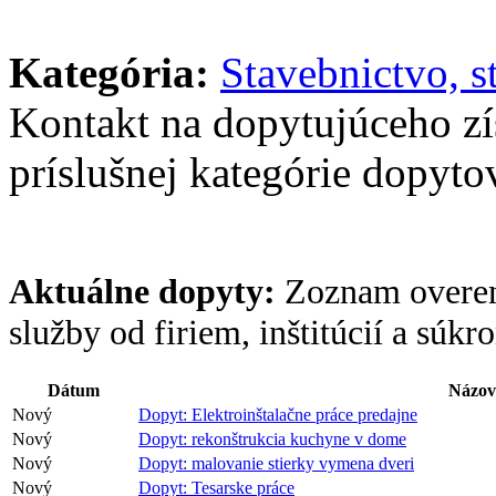
Kategória:
Stavebnictvo, s
Kontakt na dopytujúceho z
príslušnej kategórie dopytov
Aktuálne dopyty:
Zoznam overen
služby od firiem, inštitúcií a súk
Dátum
Názov
Nový
Dopyt: Elektroinštalačne práce predajne
Nový
Dopyt: rekonštrukcia kuchyne v dome
Nový
Dopyt: malovanie stierky vymena dveri
Nový
Dopyt: Tesarske práce