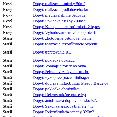
Nový
Dopyt: realizacia omietky 50m2
Nový
Dopyt: realizacia podlahoveho kurenia
Nový
Dopyt: preprava skrine Sečovce
Nový
Dopyt: Pokládka dlažby 200m2
Nový
Dopyt: Kompletna rekonštrukcia 2 bytov
Nový
Dopyt: Vybudovanie nového oplotenia
Starší
Dopyt: zhotovenie betonovej platne
Starší
Dopyt: realizacia rekonštrukcie objektu
Starší
Dopyt: upratovanie RD
Starší
Dopyt: pokladka obkladu
Starší
Dopyt: Vonkajšie rolety na okna
Starší
Dopyt: železne väzniky na strechu
Starší
Dopyt: vykopove prace minibager
Starší
Dopyt: doprava mikrobusom Prešov Bardejov
Starší
Dopyt: pokladka obrubnikov
Starší
Dopyt: Rekonštrukčné práce byt
Starší
Dopyt: autobusova doprava letisko BA
Starší
Dopyt: Sekčna garažova brána 2,4m
Starší
Dopyt: Rekonštrukcia strechy 320m2