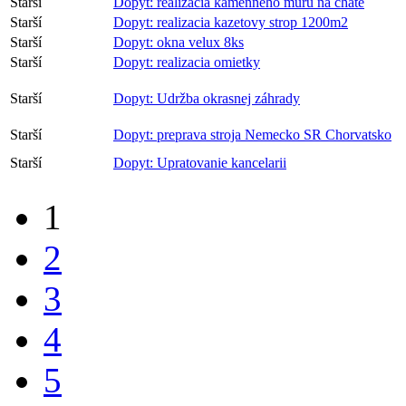
Starší
Dopyt: realizacia kamenneho muru na chate
Starší
Dopyt: realizacia kazetovy strop 1200m2
Starší
Dopyt: okna velux 8ks
Starší
Dopyt: realizacia omietky
Starší
Dopyt: Udržba okrasnej záhrady
Starší
Dopyt: preprava stroja Nemecko SR Chorvatsko
Starší
Dopyt: Upratovanie kancelarii
1
2
3
4
5