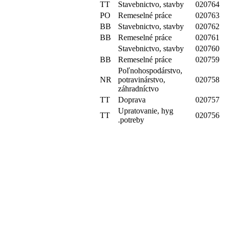
TT
Stavebnictvo, stavby
020764
PO
Remeselné práce
020763
BB
Stavebnictvo, stavby
020762
BB
Remeselné práce
020761
Stavebnictvo, stavby
020760
BB
Remeselné práce
020759
Poľnohospodárstvo,
NR
potravinárstvo,
020758
záhradníctvo
TT
Doprava
020757
Upratovanie, hyg
TT
020756
.potreby