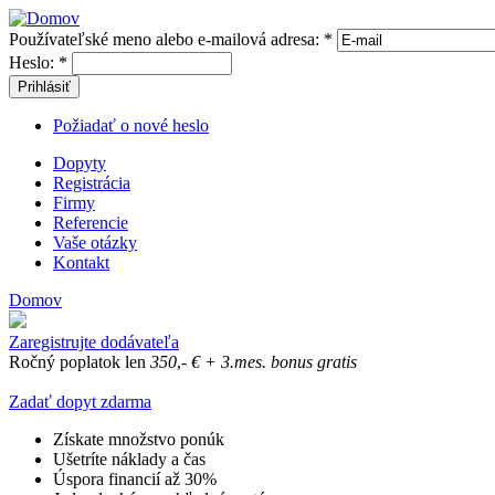
Používateľské meno alebo e-mailová adresa:
*
Heslo:
*
Prihlásiť
Požiadať o nové heslo
Dopyty
Registrácia
Firmy
Referencie
Vaše otázky
Kontakt
Domov
Zaregistrujte dodávateľa
Ročný poplatok len
350
,-
€
+ 3.mes. bonus gratis
Zadať dopyt zdarma
Získate množstvo ponúk
Ušetríte náklady a čas
Úspora financií až 30%