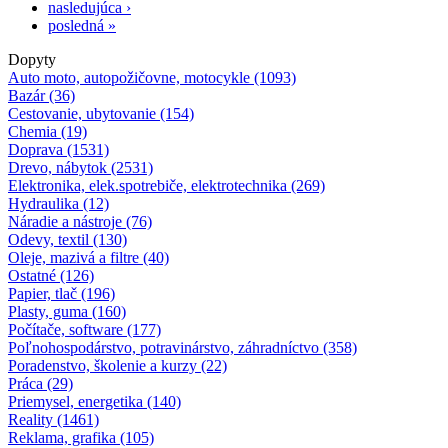
nasledujúca ›
posledná »
Dopyty
Auto moto, autopožičovne, motocykle (1093)
Bazár (36)
Cestovanie, ubytovanie (154)
Chemia (19)
Doprava (1531)
Drevo, nábytok (2531)
Elektronika, elek.spotrebiče, elektrotechnika (269)
Hydraulika (12)
Náradie a nástroje (76)
Odevy, textil (130)
Oleje, mazivá a filtre (40)
Ostatné (126)
Papier, tlač (196)
Plasty, guma (160)
Počítače, software (177)
Poľnohospodárstvo, potravinárstvo, záhradníctvo (358)
Poradenstvo, školenie a kurzy (22)
Práca (29)
Priemysel, energetika (140)
Reality (1461)
Reklama, grafika (105)