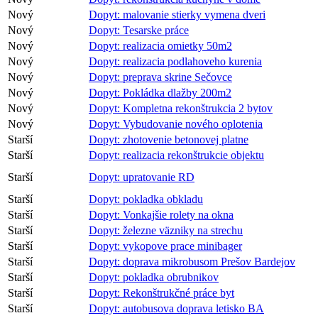
Nový
Dopyt: malovanie stierky vymena dveri
Nový
Dopyt: Tesarske práce
Nový
Dopyt: realizacia omietky 50m2
Nový
Dopyt: realizacia podlahoveho kurenia
Nový
Dopyt: preprava skrine Sečovce
Nový
Dopyt: Pokládka dlažby 200m2
Nový
Dopyt: Kompletna rekonštrukcia 2 bytov
Nový
Dopyt: Vybudovanie nového oplotenia
Starší
Dopyt: zhotovenie betonovej platne
Starší
Dopyt: realizacia rekonštrukcie objektu
Starší
Dopyt: upratovanie RD
Starší
Dopyt: pokladka obkladu
Starší
Dopyt: Vonkajšie rolety na okna
Starší
Dopyt: železne väzniky na strechu
Starší
Dopyt: vykopove prace minibager
Starší
Dopyt: doprava mikrobusom Prešov Bardejov
Starší
Dopyt: pokladka obrubnikov
Starší
Dopyt: Rekonštrukčné práce byt
Starší
Dopyt: autobusova doprava letisko BA