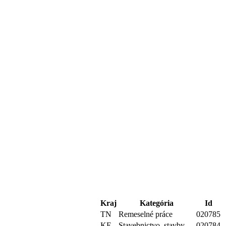
Kraj
Kategória
Id
TN
Remeselné práce
020785
KE
Stavebnictvo, stavby
020784