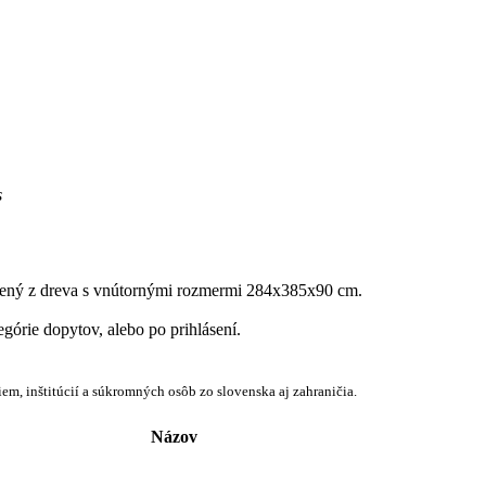
s
vený z dreva s vnútornými rozmermi 284x385x90 cm.
egórie dopytov, alebo po prihlásení.
em, inštitúcií a súkromných osôb zo slovenska aj zahraničia.
Názov