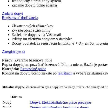
Jednoduchý a prehľadný systém
Zadanie dopytu úplne zdarma
Zadajte dopyt
Registrovať dodávateľa
Získate nových zákazníkov
Zvýšite obrat a zisk firmy
Zasielanie dopytov na Vaš email
Prístup ku všetkým dopytom v databáze
Ročný poplatok za registráciu len
350
,-
€
+ 3.mes. bonus grati
Zaregistrujte sa
Názov:
Zvaranie bazenovej folie
Popis:
dopytujem pozvárať bazénovú fóliu na mieru. Bazén je posta
Kategória:
Remeselné práce
Kontakt na dopytujúceho získate po
registrácii
a výbere príslušnej kat
Aktuálne dopyty:
Zoznam overených dopytov na rôzny tovar alebo služby od firi
Dátum
Nový
Dopyt: Elektroinštalačne práce predajne
Nový
Dopyt: rekonštrukcia kuchyne v dome