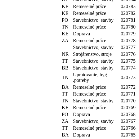
KE
Remeselné práce
020783
KE
Remeselné práce
020782
PO
Stavebnictvo, stavby
020781
TN
Remeselné práce
020780
KE
Doprava
020779
ZA
Remeselné práce
020778
Stavebnictvo, stavby
020777
NR
Strojárenstvo, stroje
020776
TT
Stavebnictvo, stavby
020775
BB
Stavebnictvo, stavby
020774
Upratovanie, hyg
TN
020773
.potreby
BA
Remeselné práce
020772
TT
Remeselné práce
020771
TN
Stavebnictvo, stavby
020770
KE
Remeselné práce
020769
PO
Doprava
020768
ZA
Stavebnictvo, stavby
020767
TT
Remeselné práce
020766
BA
Doprava
020765