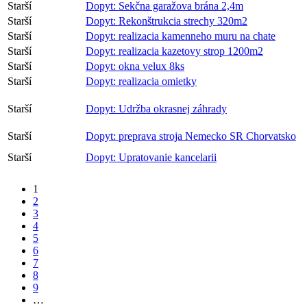
Starší
Dopyt: Sekčna garažova brána 2,4m
Starší
Dopyt: Rekonštrukcia strechy 320m2
Starší
Dopyt: realizacia kamenneho muru na chate
Starší
Dopyt: realizacia kazetovy strop 1200m2
Starší
Dopyt: okna velux 8ks
Starší
Dopyt: realizacia omietky
Starší
Dopyt: Udržba okrasnej záhrady
Starší
Dopyt: preprava stroja Nemecko SR Chorvatsko
Starší
Dopyt: Upratovanie kancelarii
1
2
3
4
5
6
7
8
9
…