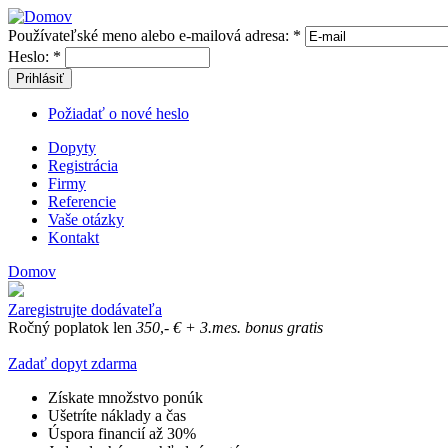
Používateľské meno alebo e-mailová adresa:
*
Heslo:
*
Prihlásiť
Požiadať o nové heslo
Dopyty
Registrácia
Firmy
Referencie
Vaše otázky
Kontakt
Domov
Zaregistrujte dodávateľa
Ročný poplatok len
350
,-
€
+ 3.mes. bonus gratis
Zadať dopyt zdarma
Získate množstvo ponúk
Ušetríte náklady a čas
Úspora financií až 30%