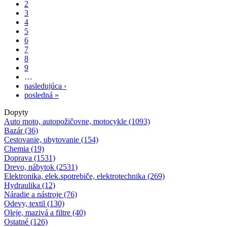
2
3
4
5
6
7
8
9
…
nasledujúca ›
posledná »
Dopyty
Auto moto, autopožičovne, motocykle (1093)
Bazár (36)
Cestovanie, ubytovanie (154)
Chemia (19)
Doprava (1531)
Drevo, nábytok (2531)
Elektronika, elek.spotrebiče, elektrotechnika (269)
Hydraulika (12)
Náradie a nástroje (76)
Odevy, textil (130)
Oleje, mazivá a filtre (40)
Ostatné (126)