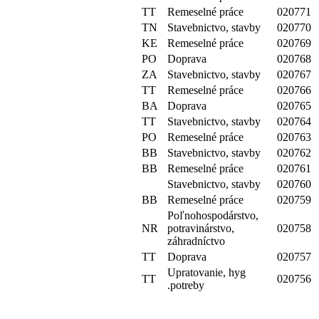
TT
Remeselné práce
020771
TN
Stavebnictvo, stavby
020770
KE
Remeselné práce
020769
PO
Doprava
020768
ZA
Stavebnictvo, stavby
020767
TT
Remeselné práce
020766
BA
Doprava
020765
TT
Stavebnictvo, stavby
020764
PO
Remeselné práce
020763
BB
Stavebnictvo, stavby
020762
BB
Remeselné práce
020761
Stavebnictvo, stavby
020760
BB
Remeselné práce
020759
Poľnohospodárstvo,
NR
potravinárstvo,
020758
záhradníctvo
TT
Doprava
020757
Upratovanie, hyg
TT
020756
.potreby