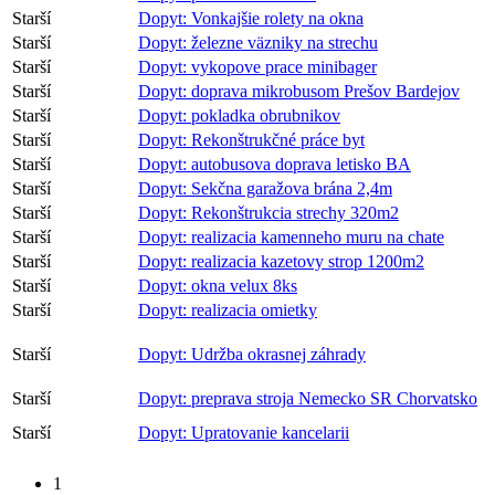
Starší
Dopyt: Vonkajšie rolety na okna
Starší
Dopyt: železne väzniky na strechu
Starší
Dopyt: vykopove prace minibager
Starší
Dopyt: doprava mikrobusom Prešov Bardejov
Starší
Dopyt: pokladka obrubnikov
Starší
Dopyt: Rekonštrukčné práce byt
Starší
Dopyt: autobusova doprava letisko BA
Starší
Dopyt: Sekčna garažova brána 2,4m
Starší
Dopyt: Rekonštrukcia strechy 320m2
Starší
Dopyt: realizacia kamenneho muru na chate
Starší
Dopyt: realizacia kazetovy strop 1200m2
Starší
Dopyt: okna velux 8ks
Starší
Dopyt: realizacia omietky
Starší
Dopyt: Udržba okrasnej záhrady
Starší
Dopyt: preprava stroja Nemecko SR Chorvatsko
Starší
Dopyt: Upratovanie kancelarii
1