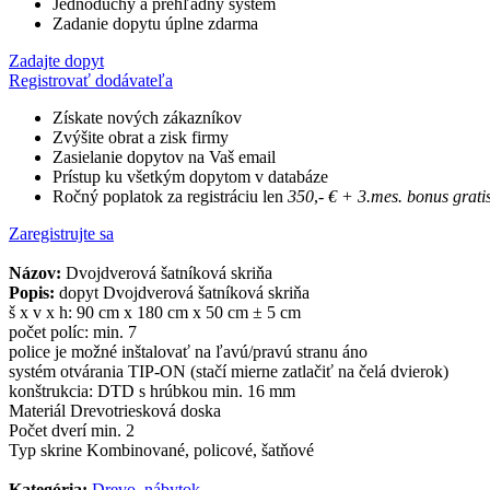
Jednoduchý a prehľadný systém
Zadanie dopytu úplne zdarma
Zadajte dopyt
Registrovať dodávateľa
Získate nových zákazníkov
Zvýšite obrat a zisk firmy
Zasielanie dopytov na Vaš email
Prístup ku všetkým dopytom v databáze
Ročný poplatok za registráciu len
350
,-
€
+ 3.mes. bonus grati
Zaregistrujte sa
Názov:
Dvojdverová šatníková skriňa
Popis:
dopyt Dvojdverová šatníková skriňa
š x v x h: 90 cm x 180 cm x 50 cm ± 5 cm
počet políc: min. 7
police je možné inštalovať na ľavú/pravú stranu áno
systém otvárania TIP-ON (stačí mierne zatlačiť na čelá dvierok)
konštrukcia: DTD s hrúbkou min. 16 mm
Materiál Drevotriesková doska
Počet dverí min. 2
Typ skrine Kombinované, policové, šatňové
Kategória:
Drevo, nábytok