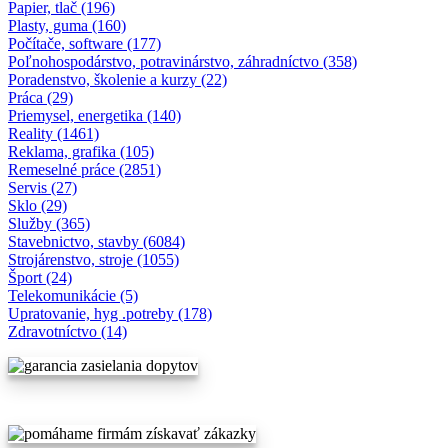
Papier, tlač (196)
Plasty, guma (160)
Počítače, software (177)
Poľnohospodárstvo, potravinárstvo, záhradníctvo (358)
Poradenstvo, školenie a kurzy (22)
Práca (29)
Priemysel, energetika (140)
Reality (1461)
Reklama, grafika (105)
Remeselné práce (2851)
Servis (27)
Sklo (29)
Služby (365)
Stavebnictvo, stavby (6084)
Strojárenstvo, stroje (1055)
Šport (24)
Telekomunikácie (5)
Upratovanie, hyg .potreby (178)
Zdravotníctvo (14)