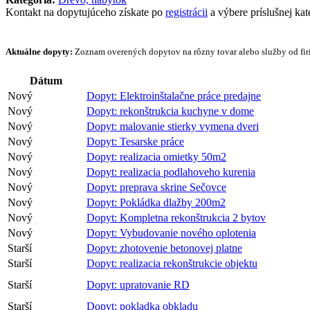
Kontakt na dopytujúceho získate po
registrácii
a výbere príslušnej kat
Aktuálne dopyty:
Zoznam overených dopytov na rôzny tovar alebo služby od firi
Dátum
Nový
Dopyt: Elektroinštalačne práce predajne
Nový
Dopyt: rekonštrukcia kuchyne v dome
Nový
Dopyt: malovanie stierky vymena dveri
Nový
Dopyt: Tesarske práce
Nový
Dopyt: realizacia omietky 50m2
Nový
Dopyt: realizacia podlahoveho kurenia
Nový
Dopyt: preprava skrine Sečovce
Nový
Dopyt: Pokládka dlažby 200m2
Nový
Dopyt: Kompletna rekonštrukcia 2 bytov
Nový
Dopyt: Vybudovanie nového oplotenia
Starší
Dopyt: zhotovenie betonovej platne
Starší
Dopyt: realizacia rekonštrukcie objektu
Starší
Dopyt: upratovanie RD
Starší
Dopyt: pokladka obkladu