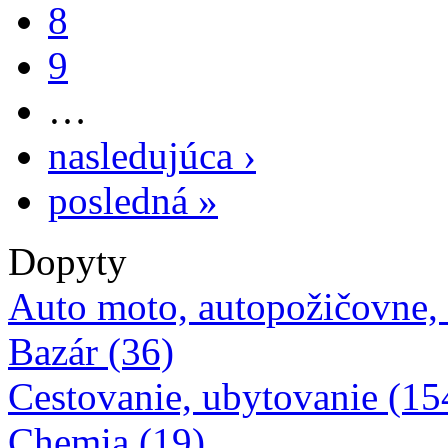
7
8
9
…
nasledujúca ›
posledná »
Dopyty
Auto moto, autopožičovne,
Bazár (36)
Cestovanie, ubytovanie (15