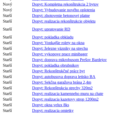
Nový
Dopyt: preprava skrine Sečovce
Nový
Dopyt: Pokládka dlažby 200m2
Nový
Dopyt: Kompletna rekonštrukcia 2 bytov
Nový
Dopyt: Vybudovanie nového oplotenia
Starší
Dopyt: zhotovenie betonovej platne
Starší
Dopyt: realizacia rekonštrukcie objektu
Starší
Dopyt: upratovanie RD
Starší
Dopyt: pokladka obkladu
Starší
Dopyt: Vonkajšie rolety na okna
Starší
Dopyt: železne väzniky na strechu
Starší
Dopyt: vykopove prace minibager
Starší
Dopyt: doprava mikrobusom Prešov Bardejov
Starší
Dopyt: pokladka obrubnikov
Starší
Dopyt: Rekonštrukčné práce byt
Starší
Dopyt: autobusova doprava letisko BA
Starší
Dopyt: Sekčna garažova brána 2,4m
Starší
Dopyt: Rekonštrukcia strechy 320m2
Starší
Dopyt: realizacia kamenneho muru na chate
Starší
Dopyt: realizacia kazetovy strop 1200m2
Starší
Dopyt: okna velux 8ks