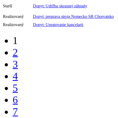
Starší
Dopyt: realizacia omietky
Starší
Dopyt: Udržba okrasnej záhrady
Realizovaný
Dopyt: preprava stroja Nemecko SR Chorvatsko
Realizovaný
Dopyt: Upratovanie kancelarii
1
2
3
4
5
6