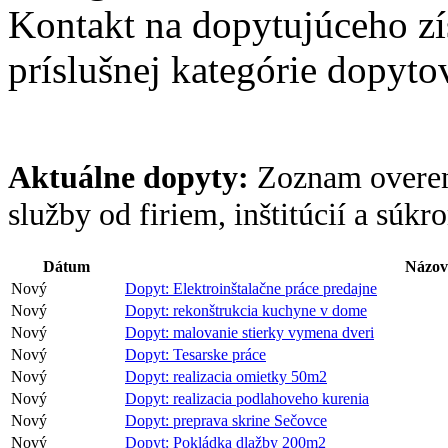
Kategória:
Stavebnictvo, s
Kontakt na dopytujúceho z
príslušnej kategórie dopytov
Aktuálne dopyty:
Zoznam overen
služby od firiem, inštitúcií a súk
Dátum
Názov
Nový
Dopyt: Elektroinštalačne práce predajne
Nový
Dopyt: rekonštrukcia kuchyne v dome
Nový
Dopyt: malovanie stierky vymena dveri
Nový
Dopyt: Tesarske práce
Nový
Dopyt: realizacia omietky 50m2
Nový
Dopyt: realizacia podlahoveho kurenia