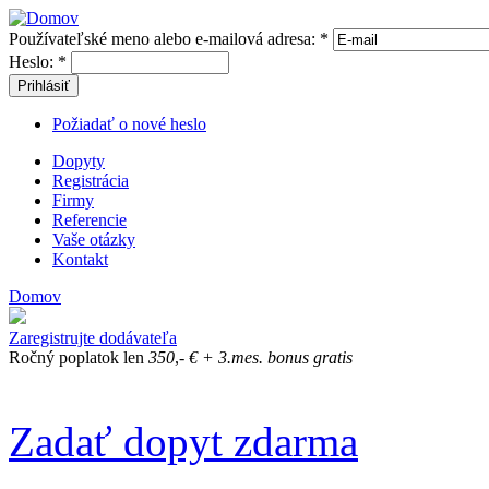
Používateľské meno alebo e-mailová adresa:
*
Heslo:
*
Prihlásiť
Požiadať o nové heslo
Dopyty
Registrácia
Firmy
Referencie
Vaše otázky
Kontakt
Domov
Zaregistrujte dodávateľa
Ročný poplatok len
350
,-
€
+ 3.mes. bonus gratis
Zadať dopyt zdarma