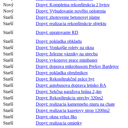
Nový
Dopyt: Kompletna rekonštrukcia 2 bytov
Nový
Dopyt: Vybudovanie nového oplotenia
Starší
Dopyt: zhotovenie betonovej platne
Starší
Dopyt: realizacia rekonštrukcie objektu
Starší
Dopyt: upratovanie RD
Starší
Dopyt: pokladka obkladu
Starší
Dopyt: Vonkajšie rolety na okna
Starší
Dopyt: železne väzniky na strechu
Starší
Dopyt: vykopove prace minibager
Starší
Dopyt: doprava mikrobusom Prešov Bardejov
Starší
Dopyt: pokladka obrubnikov
Starší
Dopyt: Rekonštrukčné práce byt
Starší
Dopyt: autobusova doprava letisko BA
Starší
Dopyt: Sekčna garažova brána 2,4m
Starší
Dopyt: Rekonštrukcia strechy 320m2
Starší
Dopyt: realizacia kamenneho muru na chate
Starší
Dopyt: realizacia kazetovy strop 1200m2
Starší
Dopyt: okna velux 8ks
Starší
Dopyt: realizacia omietky