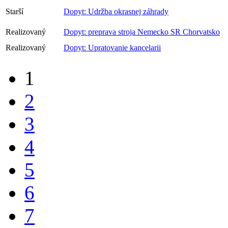
Starší
Dopyt: Udržba okrasnej záhrady
Realizovaný
Dopyt: preprava stroja Nemecko SR Chorvatsko
Realizovaný
Dopyt: Upratovanie kancelarii
1
2
3
4
5
6
7