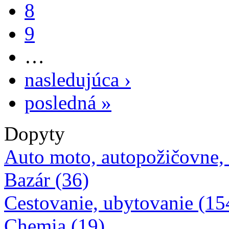
8
9
…
nasledujúca ›
posledná »
Dopyty
Auto moto, autopožičovne,
Bazár (36)
Cestovanie, ubytovanie (15
Chemia (19)