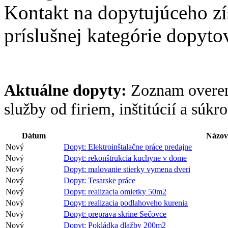
Kontakt na dopytujúceho z
príslušnej kategórie dopytov
Aktuálne dopyty:
Zoznam overen
služby od firiem, inštitúcií a súk
Dátum
Názov
Nový
Dopyt: Elektroinštalačne práce predajne
Nový
Dopyt: rekonštrukcia kuchyne v dome
Nový
Dopyt: malovanie stierky vymena dveri
Nový
Dopyt: Tesarske práce
Nový
Dopyt: realizacia omietky 50m2
Nový
Dopyt: realizacia podlahoveho kurenia
Nový
Dopyt: preprava skrine Sečovce
Nový
Dopyt: Pokládka dlažby 200m2