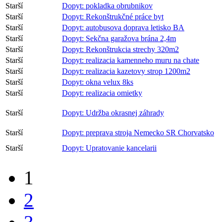
Starší
Dopyt: pokladka obrubnikov
Starší
Dopyt: Rekonštrukčné práce byt
Starší
Dopyt: autobusova doprava letisko BA
Starší
Dopyt: Sekčna garažova brána 2,4m
Starší
Dopyt: Rekonštrukcia strechy 320m2
Starší
Dopyt: realizacia kamenneho muru na chate
Starší
Dopyt: realizacia kazetovy strop 1200m2
Starší
Dopyt: okna velux 8ks
Starší
Dopyt: realizacia omietky
Starší
Dopyt: Udržba okrasnej záhrady
Starší
Dopyt: preprava stroja Nemecko SR Chorvatsko
Starší
Dopyt: Upratovanie kancelarii
1
2