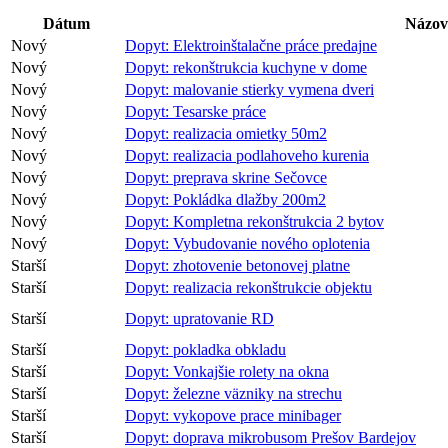
Dátum
Názov
Nový
Dopyt: Elektroinštalačne práce predajne
Nový
Dopyt: rekonštrukcia kuchyne v dome
Nový
Dopyt: malovanie stierky vymena dveri
Nový
Dopyt: Tesarske práce
Nový
Dopyt: realizacia omietky 50m2
Nový
Dopyt: realizacia podlahoveho kurenia
Nový
Dopyt: preprava skrine Sečovce
Nový
Dopyt: Pokládka dlažby 200m2
Nový
Dopyt: Kompletna rekonštrukcia 2 bytov
Nový
Dopyt: Vybudovanie nového oplotenia
Starší
Dopyt: zhotovenie betonovej platne
Starší
Dopyt: realizacia rekonštrukcie objektu
Starší
Dopyt: upratovanie RD
Starší
Dopyt: pokladka obkladu
Starší
Dopyt: Vonkajšie rolety na okna
Starší
Dopyt: železne väzniky na strechu
Starší
Dopyt: vykopove prace minibager
Starší
Dopyt: doprava mikrobusom Prešov Bardejov