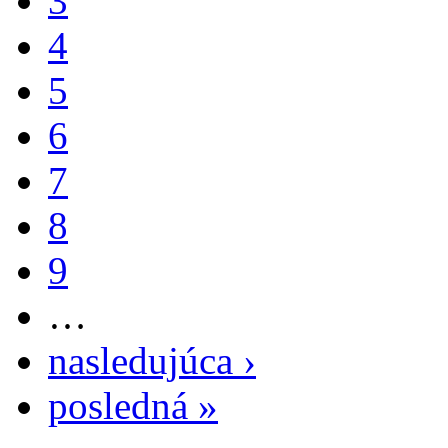
3
4
5
6
7
8
9
…
nasledujúca ›
posledná »