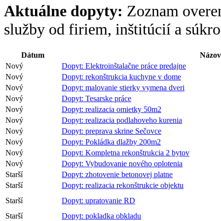
Aktuálne dopyty:
Zoznam overen
služby od firiem, inštitúcií a súk
Dátum
Názov
Nový
Dopyt: Elektroinštalačne práce predajne
Nový
Dopyt: rekonštrukcia kuchyne v dome
Nový
Dopyt: malovanie stierky vymena dveri
Nový
Dopyt: Tesarske práce
Nový
Dopyt: realizacia omietky 50m2
Nový
Dopyt: realizacia podlahoveho kurenia
Nový
Dopyt: preprava skrine Sečovce
Nový
Dopyt: Pokládka dlažby 200m2
Nový
Dopyt: Kompletna rekonštrukcia 2 bytov
Nový
Dopyt: Vybudovanie nového oplotenia
Starší
Dopyt: zhotovenie betonovej platne
Starší
Dopyt: realizacia rekonštrukcie objektu
Starší
Dopyt: upratovanie RD
Starší
Dopyt: pokladka obkladu