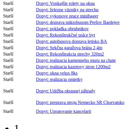
Starší
Dopyt: Vonkajšie rolety na okna
Starší
Dopyt: železne väzniky na strechu
Starší
Dopyt: vykopove prace minibager
Starší
Dopyt: doprava mikrobusom Prešov Bardejov
Starší
Dopyt: pokladka obrubnikov
Starší
Dopyt: Rekonštrukčné práce byt
Starší
Dopyt: autobusova doprava letisko BA
Starší
Dopyt: Sekčna garažova brána 2,4m
Starší
Dopyt: Rekonštrukcia strechy 320m2
Starší
Dopyt: realizacia kamenneho muru na chate
Starší
Dopyt: realizacia kazetovy strop 1200m2
Starší
Dopyt: okna velux 8ks
Starší
Dopyt: realizacia omietky
Starší
Dopyt: Udržba okrasnej záhrady
Starší
Dopyt: preprava stroja Nemecko SR Chorvatsko
Starší
Dopyt: Upratovanie kancelarii
1