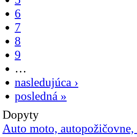
6
7
8
9
…
nasledujúca ›
posledná »
Dopyty
Auto moto, autopožičovne,