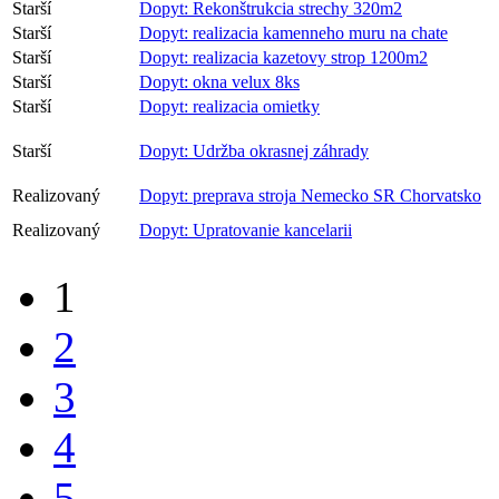
Starší
Dopyt: Rekonštrukcia strechy 320m2
Starší
Dopyt: realizacia kamenneho muru na chate
Starší
Dopyt: realizacia kazetovy strop 1200m2
Starší
Dopyt: okna velux 8ks
Starší
Dopyt: realizacia omietky
Starší
Dopyt: Udržba okrasnej záhrady
Realizovaný
Dopyt: preprava stroja Nemecko SR Chorvatsko
Realizovaný
Dopyt: Upratovanie kancelarii
1
2
3
4
5