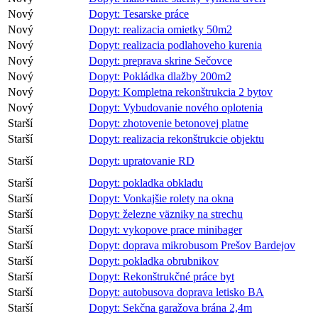
Nový
Dopyt: Tesarske práce
Nový
Dopyt: realizacia omietky 50m2
Nový
Dopyt: realizacia podlahoveho kurenia
Nový
Dopyt: preprava skrine Sečovce
Nový
Dopyt: Pokládka dlažby 200m2
Nový
Dopyt: Kompletna rekonštrukcia 2 bytov
Nový
Dopyt: Vybudovanie nového oplotenia
Starší
Dopyt: zhotovenie betonovej platne
Starší
Dopyt: realizacia rekonštrukcie objektu
Starší
Dopyt: upratovanie RD
Starší
Dopyt: pokladka obkladu
Starší
Dopyt: Vonkajšie rolety na okna
Starší
Dopyt: železne väzniky na strechu
Starší
Dopyt: vykopove prace minibager
Starší
Dopyt: doprava mikrobusom Prešov Bardejov
Starší
Dopyt: pokladka obrubnikov
Starší
Dopyt: Rekonštrukčné práce byt
Starší
Dopyt: autobusova doprava letisko BA
Starší
Dopyt: Sekčna garažova brána 2,4m