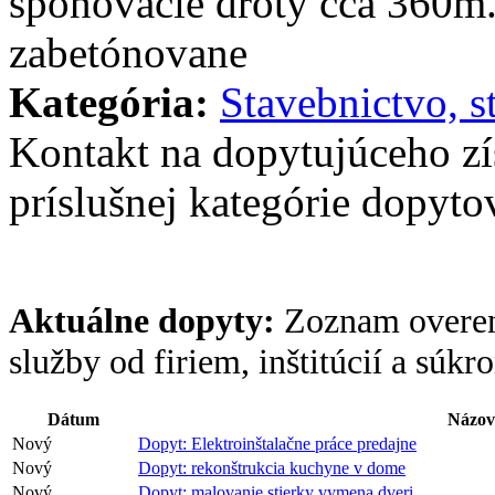
šponovacie drôty cca 360m.
zabetónovane
Kategória:
Stavebnictvo, s
Kontakt na dopytujúceho z
príslušnej kategórie dopytov
Aktuálne dopyty:
Zoznam overen
služby od firiem, inštitúcií a súk
Dátum
Názov
Nový
Dopyt: Elektroinštalačne práce predajne
Nový
Dopyt: rekonštrukcia kuchyne v dome
Nový
Dopyt: malovanie stierky vymena dveri