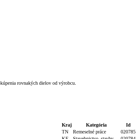
kúpenia rovnakých dielov od výrobcu.
Kraj
Kategória
Id
TN
Remeselné práce
020785
KE
Stavebnictvo, stavby
020784