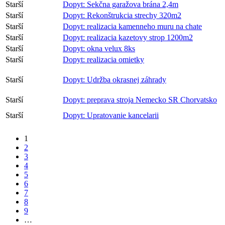
Starší
Dopyt: Sekčna garažova brána 2,4m
Starší
Dopyt: Rekonštrukcia strechy 320m2
Starší
Dopyt: realizacia kamenneho muru na chate
Starší
Dopyt: realizacia kazetovy strop 1200m2
Starší
Dopyt: okna velux 8ks
Starší
Dopyt: realizacia omietky
Starší
Dopyt: Udržba okrasnej záhrady
Starší
Dopyt: preprava stroja Nemecko SR Chorvatsko
Starší
Dopyt: Upratovanie kancelarii
1
2
3
4
5
6
7
8
9
…