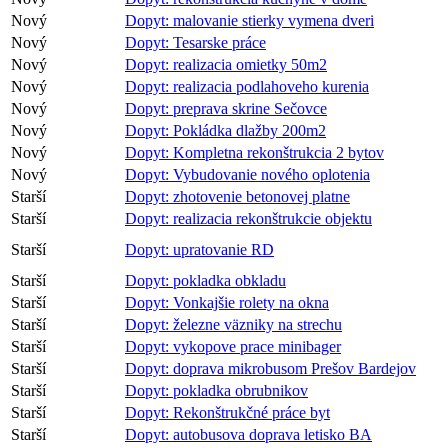
Nový
Dopyt: malovanie stierky vymena dveri
Nový
Dopyt: Tesarske práce
Nový
Dopyt: realizacia omietky 50m2
Nový
Dopyt: realizacia podlahoveho kurenia
Nový
Dopyt: preprava skrine Sečovce
Nový
Dopyt: Pokládka dlažby 200m2
Nový
Dopyt: Kompletna rekonštrukcia 2 bytov
Nový
Dopyt: Vybudovanie nového oplotenia
Starší
Dopyt: zhotovenie betonovej platne
Starší
Dopyt: realizacia rekonštrukcie objektu
Starší
Dopyt: upratovanie RD
Starší
Dopyt: pokladka obkladu
Starší
Dopyt: Vonkajšie rolety na okna
Starší
Dopyt: železne väzniky na strechu
Starší
Dopyt: vykopove prace minibager
Starší
Dopyt: doprava mikrobusom Prešov Bardejov
Starší
Dopyt: pokladka obrubnikov
Starší
Dopyt: Rekonštrukčné práce byt
Starší
Dopyt: autobusova doprava letisko BA