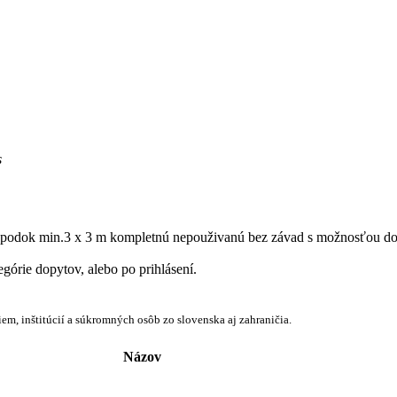
s
spodok min.3 x 3 m kompletnú nepouživanú bez závad s možnosťou do
egórie dopytov, alebo po prihlásení.
em, inštitúcií a súkromných osôb zo slovenska aj zahraničia.
Názov