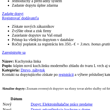
Jednoduchý a prehľadný systém
Zadanie dopytu úplne zdarma
Zadajte dopyt
Registrovať dodávateľa
Získate nových zákazníkov
Zvýšite obrat a zisk firmy
Zasielanie dopytov na Vaš email
Prístup ku všetkým dopytom v databáze
Ročný poplatok za registráciu len
350
,-
€
+ 3.mes. bonus grati
Zaregistrujte sa
Názov:
Kuchynska linka
Popis:
kúpim novú kuch.linku moderného zhladu do tvaru L vrch aj 
Kategória:
Drevo, nábytok
Kontakt na dopytujúceho získate po
registrácii
a výbere príslušnej kat
Aktuálne dopyty:
Zoznam overených dopytov na rôzny tovar alebo služby od firi
Dátum
Nový
Dopyt: Elektroinštalačne práce predajne
Nový
Dopyt: rekonštrukcia kuchyne v dome