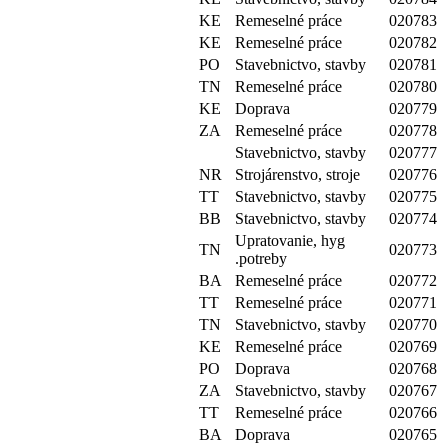
KE
Remeselné práce
020783
KE
Remeselné práce
020782
PO
Stavebnictvo, stavby
020781
TN
Remeselné práce
020780
KE
Doprava
020779
ZA
Remeselné práce
020778
Stavebnictvo, stavby
020777
NR
Strojárenstvo, stroje
020776
TT
Stavebnictvo, stavby
020775
BB
Stavebnictvo, stavby
020774
Upratovanie, hyg
TN
020773
.potreby
BA
Remeselné práce
020772
TT
Remeselné práce
020771
TN
Stavebnictvo, stavby
020770
KE
Remeselné práce
020769
PO
Doprava
020768
ZA
Stavebnictvo, stavby
020767
TT
Remeselné práce
020766
BA
Doprava
020765