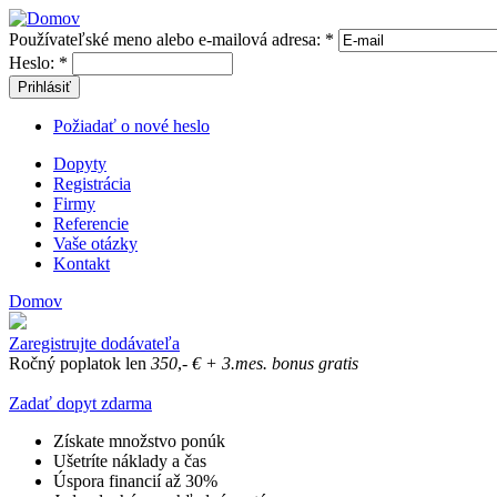
Používateľské meno alebo e-mailová adresa:
*
Heslo:
*
Prihlásiť
Požiadať o nové heslo
Dopyty
Registrácia
Firmy
Referencie
Vaše otázky
Kontakt
Domov
Zaregistrujte dodávateľa
Ročný poplatok len
350
,-
€
+ 3.mes. bonus gratis
Zadať dopyt zdarma
Získate množstvo ponúk
Ušetríte náklady a čas
Úspora financií až 30%