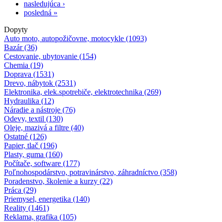
nasledujúca ›
posledná »
Dopyty
Auto moto, autopožičovne, motocykle (1093)
Bazár (36)
Cestovanie, ubytovanie (154)
Chemia (19)
Doprava (1531)
Drevo, nábytok (2531)
Elektronika, elek.spotrebiče, elektrotechnika (269)
Hydraulika (12)
Náradie a nástroje (76)
Odevy, textil (130)
Oleje, mazivá a filtre (40)
Ostatné (126)
Papier, tlač (196)
Plasty, guma (160)
Počítače, software (177)
Poľnohospodárstvo, potravinárstvo, záhradníctvo (358)
Poradenstvo, školenie a kurzy (22)
Práca (29)
Priemysel, energetika (140)
Reality (1461)
Reklama, grafika (105)