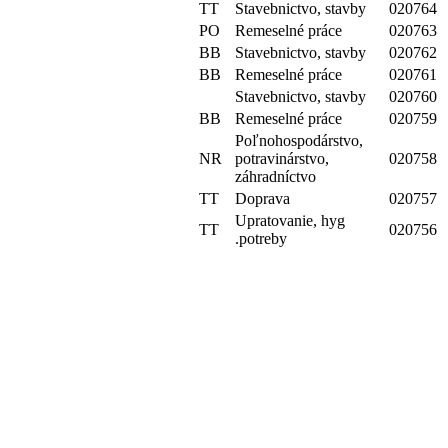
TT
Stavebnictvo, stavby
020764
PO
Remeselné práce
020763
BB
Stavebnictvo, stavby
020762
BB
Remeselné práce
020761
Stavebnictvo, stavby
020760
BB
Remeselné práce
020759
Poľnohospodárstvo,
NR
potravinárstvo,
020758
záhradníctvo
TT
Doprava
020757
Upratovanie, hyg
TT
020756
.potreby