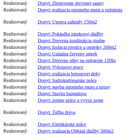
Realizovaný
Dopyt: Zhotovenie drevenej sauny
Realizovaný
Dopyt: realizacia oporneho muru a oplotenia
Realizovaný
Dopyt: Uprava zahrady 150m2
Realizovaný
Dopyt: Pokladka zámkovej dlažby
Realizovaný
Dopyt: Drevena konštrukcia studne
Realizovaný
Dopyt: Izolacia pivnice a omietky 260m2
Realizovaný
Dopyt: Gulatina červeny smrek
Realizovaný
Dopyt: Drevene stlpy na oplotenie 120ks
Realizovaný
Dopyt: Vykopove prace
Realizovaný
Dopyt: realizacia betonovej deky
Realizovaný
Dopyt: Sadrokartonarske práce
Realizovaný
Dopyt: stavba oporneho muru a terasy
Realizovaný
Dopyt: Stavba bungalovu
Realizovaný
Dopyt: zemne práce a vyvoz zeme
Realizovaný
Dopyt: Tažba dreva
Realizovaný
Dopyt: Eletrikárske práce
Realizovaný
Dopyt: realizacia Obklad dlažby 500m2