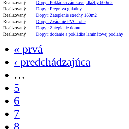
Realizovaný
Dopyt: Pokládka zámkovej dlažby 600m2
Realizovaný
Dopyt: Preprava gulatiny
Realizovaný
Dopyt: Zateplenie strechy 160m2
Realizovaný
Dopyt: Zváranie PVC folie
Realizovaný
Dopyt: Zateplenie domu
Realizovaný
Dopyt: dodanie a pokládka laminátovej podlahy
« prvá
‹ predchádzajúca
…
5
6
7
8