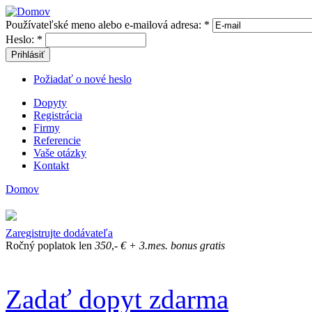
Používateľské meno alebo e-mailová adresa:
*
Heslo:
*
Prihlásiť
Požiadať o nové heslo
Dopyty
Registrácia
Firmy
Referencie
Vaše otázky
Kontakt
Domov
Zaregistrujte dodávateľa
Ročný poplatok len
350
,-
€
+ 3.mes. bonus gratis
Zadať dopyt zdarma