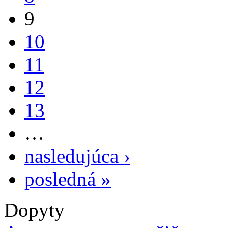
9
10
11
12
13
…
nasledujúca ›
posledná »
Dopyty