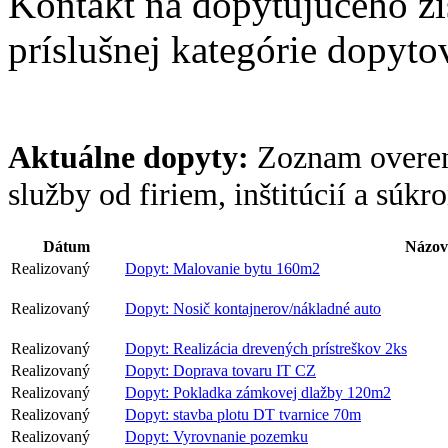
Kontakt na dopytujúceho z
príslušnej kategórie dopytov
Aktuálne dopyty:
Zoznam overen
služby od firiem, inštitúcií a súk
Dátum
Názov
Realizovaný
Dopyt: Malovanie bytu 160m2
Realizovaný
Dopyt: Nosič kontajnerov/nákladné auto
Realizovaný
Dopyt: Realizácia drevených prístreškov 2ks
Realizovaný
Dopyt: Doprava tovaru IT CZ
Realizovaný
Dopyt: Pokladka zámkovej dlažby 120m2
Realizovaný
Dopyt: stavba plotu DT tvarnice 70m
Realizovaný
Dopyt: Vyrovnanie pozemku